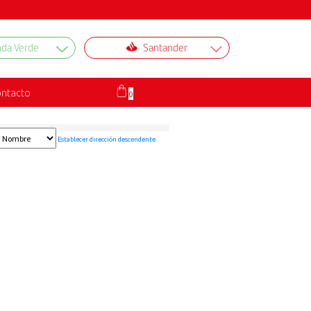
nda Verde
Santander
×
ntacto
0
Establecer dirección descendente