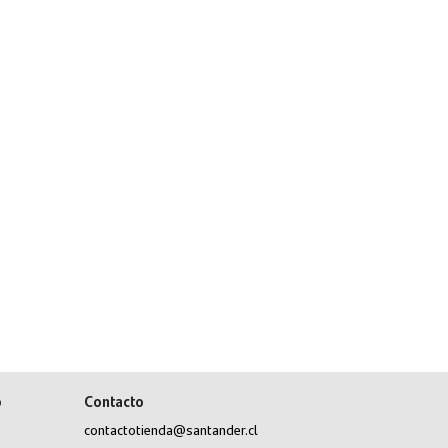
o
Contacto
contactotienda@santander.cl