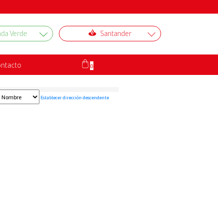
nda Verde
Santander
×
ntacto
0
Establecer dirección descendente