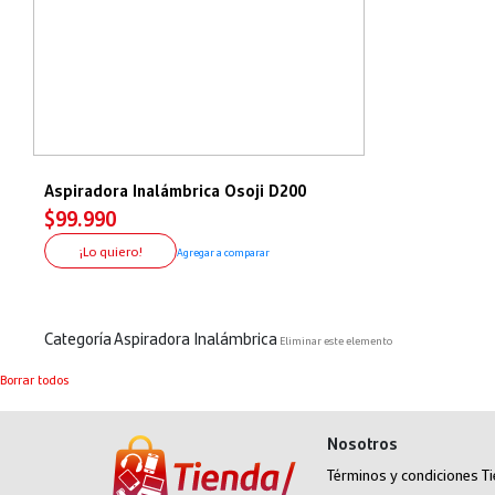
Aspiradora Inalámbrica Osoji D200
$99.990
¡Lo quiero!
Agregar a comparar
Categoría
Aspiradora Inalámbrica
Eliminar este elemento
Borrar todos
Nosotros
Términos y condiciones T