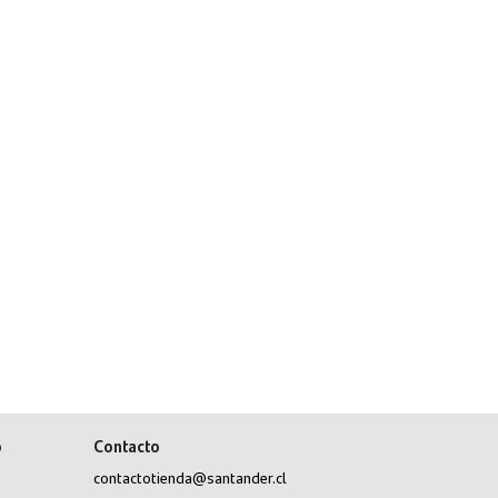
o
Contacto
contactotienda@santander.cl