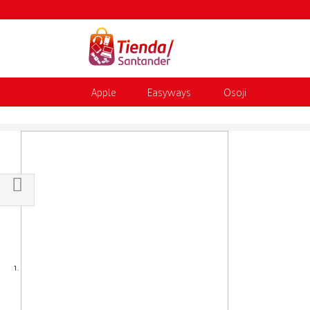
Apple
Easyways
Osoji
Shop By