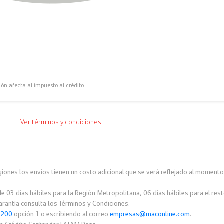
n afecta al impuesto al crédito.
Ver términos y condiciones
egiones los envíos tienen un costo adicional que se verá reflejado al moment
e 03 días hábiles para la Región Metropolitana, 06 días hábiles para el rest
arantía consulta los Términos y Condiciones.
3200
opción 1 o escribiendo al correo
empresas@maconline.com
.