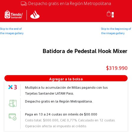
Despacho gratis en la Región Metropolitana
0
Skip to the end of
Skip to the beginning of
the images gallery
the images gallery
Batidora de Pedestal Hook Mixer
$319.990
Agregar a la bolsa
Multiplica tu acumulación de Millas pagando con tus
Tarjetas Santander LATAM Pass.
Despacho gratis en la Región Metropolitana.
Paga en 13 a 24 cuotas sin interés de $00.000
Costo total: $000.000, CAE 0,77% Calculado en 12 cuotas.
Operación afecta al impuesto al crédito.